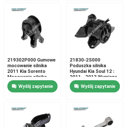
Pokaz VR
O nas
Wycieczka po fabryce
219302P000 Gumowe
21830-2S000
mocowanie silnika
Poduszka silnika
Kontrola jakości
2011 Kia Sorento
Hyundai Kia Soul 12 :
Mocowanie silnika
2011 - 2013 Wymiana
mocowania silnika
Wyślij zapytanie
Wyślij zapytanie
Skontaktuj się z nami
Aktualności
Sprawy