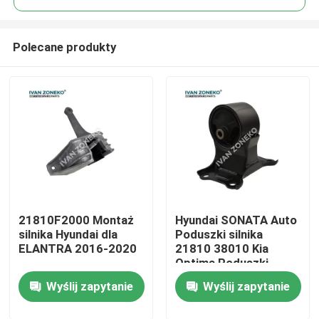
Polecane produkty
21810F2000 Montaż
Hyundai SONATA Auto
Dom
silnika Hyundai dla
Poduszki silnika
ELANTRA 2016-2020
21810 38010 Kia
Optima Poduszki
Produkty
silnika
Wyślij zapytanie
Wyślij zapytanie
Filmy