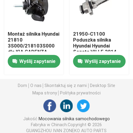
Mocowania silnika samochodowego
Montaż silnika Hyundai
21950-C1100
Mocowanie silnika z tyłu
21810
Poduszka silnika
3S000/218103S000
Hyundai Hyundai
dla KIA CADENZA
Sonata VII LF 2014
Gumowe mocowanie silnika
2010-2015
Wyślij zapytanie
Wyślij zapytanie
Poduszka silnika Hyundaia
Dom
O nas
Skontaktuj się z nami
Desktop Site
Wspornik mocowania silnika
Mapa strony
Polityka prywatności
Wahacz zawieszenia
Jakość
Mocowania silnika samochodowego
Fabryka w Chinach.Copyright © 2026
Łącznik drążka stabilizatora
GUANGZHOU IVAN ZONEKO AUTO PARTS