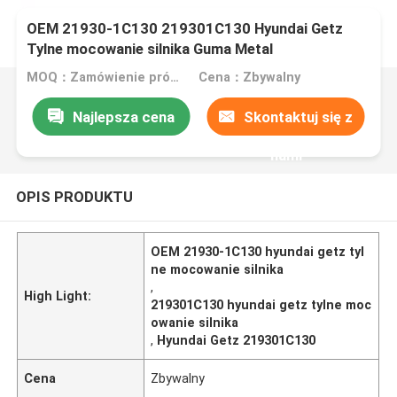
OEM 21930-1C130 219301C130 Hyundai Getz
Tylne mocowanie silnika Guma Metal
MOQ：Zamówienie próbne lub próbne jest akceptowane
Cena：Zbywalny
Najlepsza cena
Skontaktuj się z
nami
OPIS PRODUKTU
OEM 21930-1C130 hyundai getz tyl
ne mocowanie silnika
,
High Light:
219301C130 hyundai getz tylne moc
owanie silnika
,
Hyundai Getz 219301C130
Cena
Zbywalny