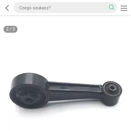
2
/
3